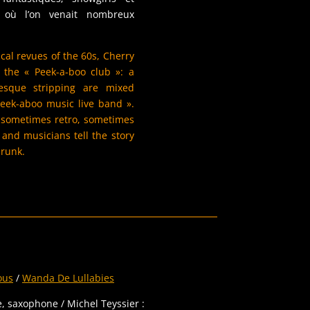
b où l’on venait nombreux
cal revues of the 60s, Cherry
 the « Peek-a-boo club »: a
sque stripping are mixed
Peek-aboo music live band ».
 sometimes retro, sometimes
 and musicians tell the story
drunk.
ous
/
Wanda De Lullabies
re, saxophone / Michel Teyssier :