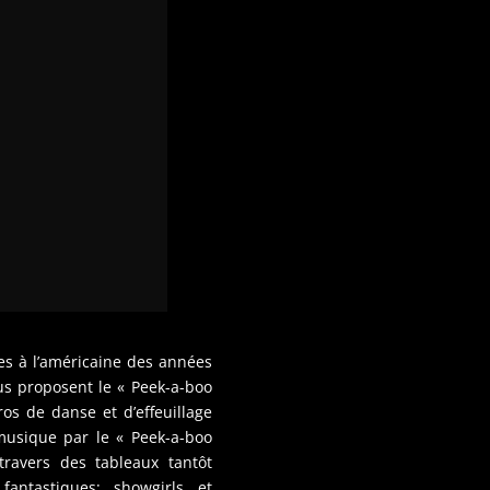
es à l’américaine des années
us proposent le « Peek-a-boo
os de danse et d’effeuillage
sique par le « Peek-a-boo
travers des tableaux tantôt
 fantastiques; showgirls et