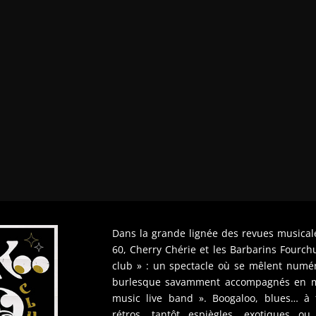
Dans la grande lignée des revues musical
60, Cherry Chérie et les Barbarins Fourch
club » : un spectacle où se mêlent numér
burlesque savamment accompagnés en mu
music live band ». Boogaloo, blues… à 
rétros, tantôt espiègles, exotiques ou