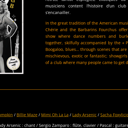
musiciens content l’histoire d’un clu
s’encanailler.
In the great tradition of the American musi
Chérie and the Barbarins Fourchus offer
show where dance numbers and burle
together, skilfully accompanied by the « 
Boogaloo, blues… through scenes that are
mischievous, exotic or fantastic; showgirls
of a club where many people came to get 
umpkin
/
Billie Maze
/
Mimi Oh La La
/
Lady Arsenic
/
Sacha Foxylici
y Arsenic : chant / Sergio Zamparo : flûte, clavier / Pascal : guita