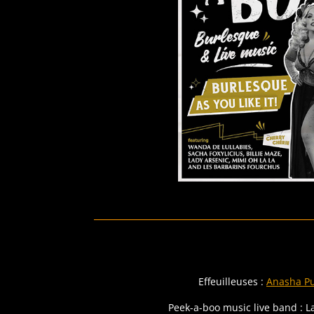
Effeuilleuses :
Anasha P
Peek-a-boo music live band : Lad