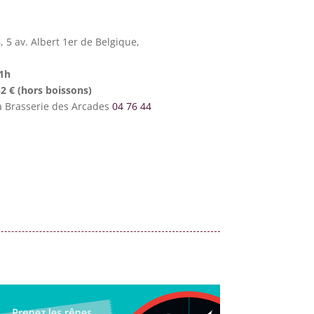
s
, 5 av. Albert 1er de Belgique,
1h
52 € (hors boissons)
la Brasserie des Arcades
04 76 44