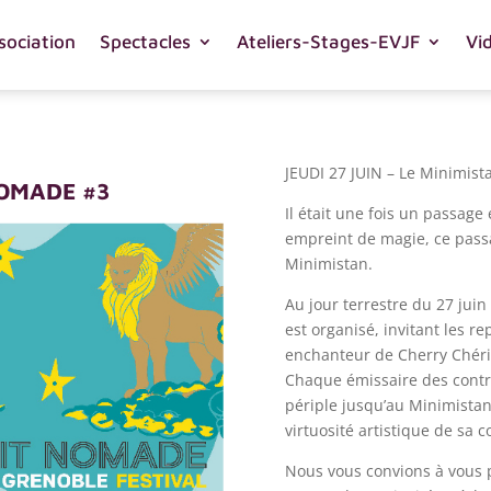
sociation
Spectacles
Ateliers-Stages-EVJF
Vi
JEUDI 27 JUIN – Le Minimist
NOMADE #3
Il était une fois un passage
empreint de magie, ce passa
Minimistan.
Au jour terrestre du 27 jui
est organisé, invitant les 
enchanteur de Cherry Chérie
Chaque émissaire des cont
périple jusqu’au Minimistan,
virtuosité artistique de sa c
Nous vous convions à vous p