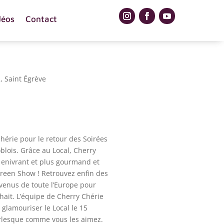
déos
Contact
, Saint Égrève
Chérie pour le retour des Soirées
lois. Grâce au Local, Cherry
s enivrant et plus gourmand et
reen Show ! Retrouvez enfin des
s venus de toute l’Europe pour
hait. L’équipe de Cherry Chérie
à glamouriser le Local le 15
rlesque comme vous les aimez.