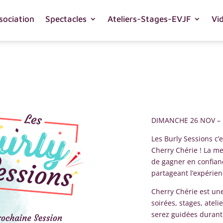
sociation
Spectacles
Ateliers-Stages-EVJF
Vi
DIMANCHE 26 NOV – P
Les Burly Sessions c’e
Cherry Chérie ! La me
de gagner en confiance
partageant l’expérien
Cherry Chérie est une
soirées, stages, ate
serez guidées durant c