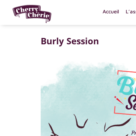
Accueil
L’as
Burly Session