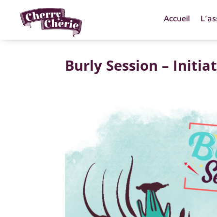
Accueil
L’as
Burly Session – Initia