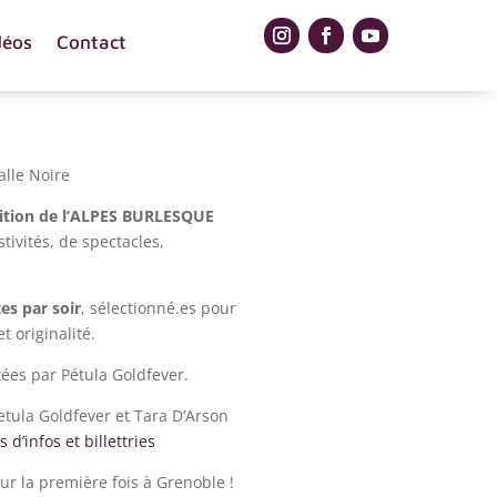
déos
Contact
alle Noire
ition de l’ALPES BURLESQUE
tivités, de spectacles,
tes par soir
, sélectionné.es pour
et originalité.
tées par Pétula Goldfever.
tula Goldfever et Tara D’Arson
s d’infos et billettries
r la première fois à Grenoble !