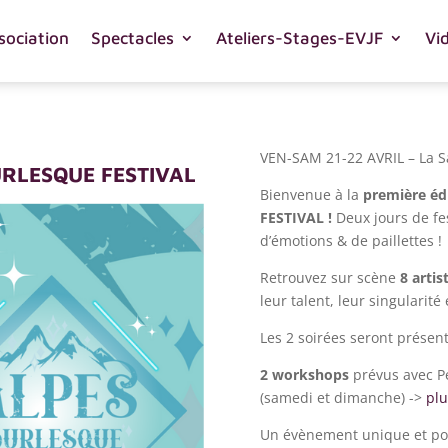
sociation
Spectacles
Ateliers-Stages-EVJF
Vi
VEN-SAM 21-22 AVRIL – La S
URLESQUE FESTIVAL
Bienvenue à la
première éd
FESTIVAL !
Deux jours de fes
d’émotions & de paillettes !
Retrouvez sur scène
8 artis
leur talent, leur singularité 
Les 2 soirées seront présen
2 workshops
prévus avec Pe
(samedi et dimanche) ->
plu
Un évènement unique et pou